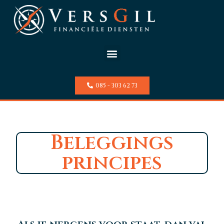
085 - 303 62 73
Beleggings
principes